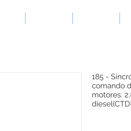
presa
Ferramentas
Lançamentos
185 - Sinc
comando de
motores: 2.
diesel(CTDI