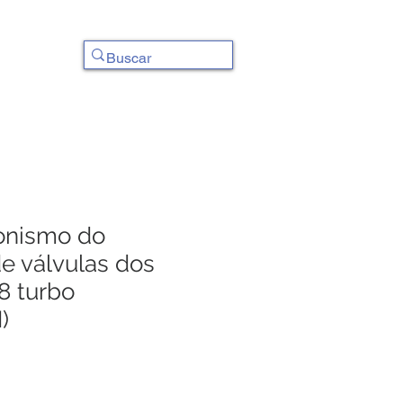
Contato
ronismo do
 válvulas dos
8 turbo
)