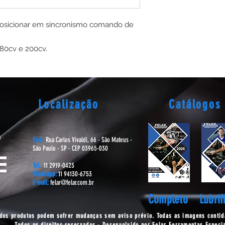
posicionar em sincronismo comando de
180cv e 200cv.
Localização
Catálogos
End.:
Rua Carlos Vivaldi, 66 - São Mateus -
São Paulo - SP - CEP 03965-030
Tel.
:
11 2919-0423
Whatsapp:
11 94130-6753
E-mail:
felar@felar.com.br
Completo
Lubrif
 dos produtos podem sofrer mudanças sem aviso prévio. Todas as imagens contida
Todos os direitos reservados - Desenvolvido por Felar Ferramentas Especi