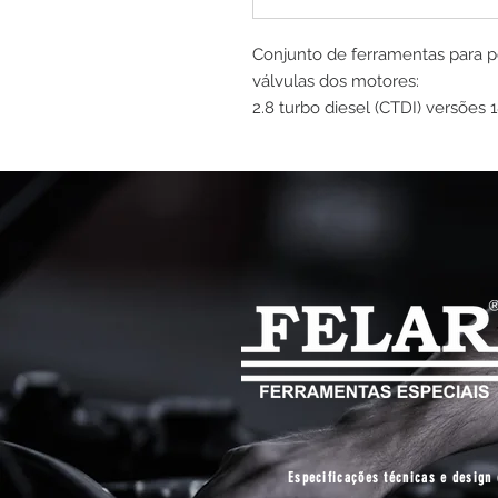
Conjunto de ferramentas para 
válvulas dos motores:
2.8 turbo diesel (CTDI) versões 
Especificações técnicas e design