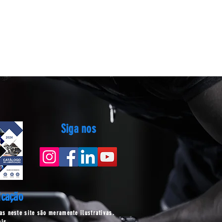
Siga nos
icação
s neste site são meramente ilustrativas.
ais