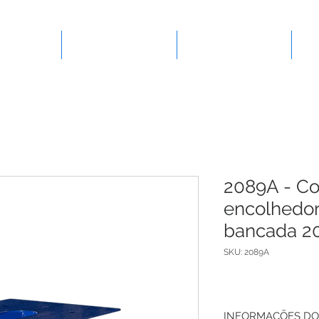
presa
Ferramentas
Lançamentos
2089A - Co
encolhedor
bancada 2
SKU: 2089A
INFORMAÇÕES DO