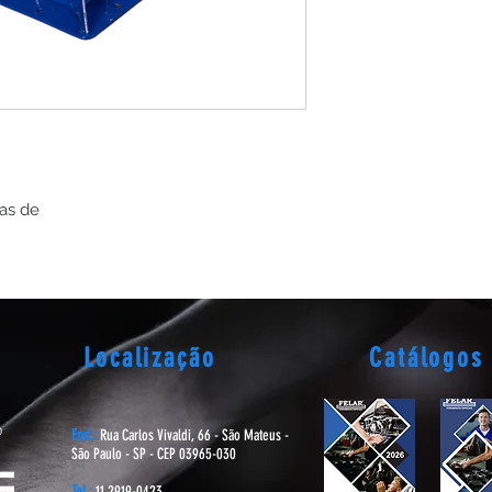
as de
Localização
Catálogos
End.:
Rua Carlos Vivaldi, 66 - São Mateus -
São Paulo - SP - CEP 03965-030
Tel.
:
11 2919-0423