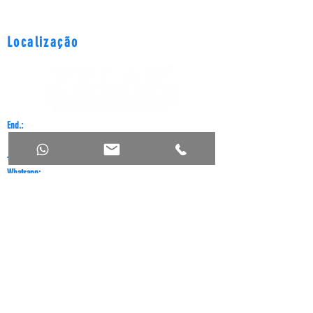
dentada do Uno, Elba, Prêmio,
Desde 1987 fabricando soluções em
Fiorino, Tipo
ferramentas para mecânicos!
e Tempra.
Localização
End.:
Rua Carlos Vivaldi, 66 - São Mateus - São Paulo - SP - CEP
03965-030
Tel.
:
11 2919-0423
Whatsapp:
11 94130-6753
E-mail:
felar@felar.com.br
Catálogos