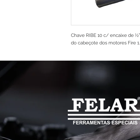
Chave RIBE 10 c/ encaixe de ½”
do cabeçote dos motores Fire 1.0