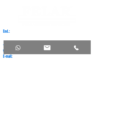
End.:
Rua Carlos Vivaldi, 66 - São Mateus - São Paulo - SP - CEP
03965-030
Tel.
:
11 2919-0423
Whatsapp:
11 94130-6753
E-mail:
felar@felar.com.br
Catálogos