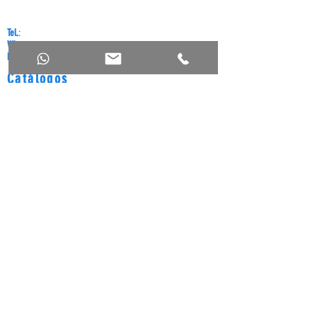
03965-030
Tel.
:
11 2919-0423
Whatsapp:
11 94130-6753
E-mail:
felar@felar.com.br
Catálogos
Completo
Lubrificaçã
o
Siga nos