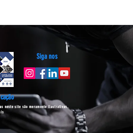
Siga nos
icação
s neste site são meramente ilustrativas.
ais