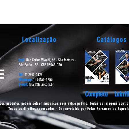
Localização
Catálogos
End.:
Rua Carlos Vivaldi, 66 - São Mateus -
São Paulo - SP - CEP 03965-030
Tel.
:
11 2919-0423
Whatsapp:
11 94130-6753
E-mail:
felar@felar.com.br
Completo
Lubrif
 dos produtos podem sofrer mudanças sem aviso prévio. Todas as imagens contida
Todos os direitos reservados - Desenvolvido por Felar Ferramentas Especi